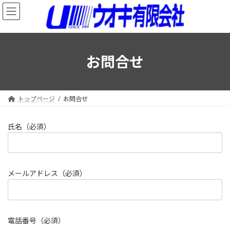
コ
ナ
ン
ビ
テ
ゲ
ン
ー
ツ
シ
へ
ョ
お問合せ
ス
ン
キ
に
ッ
移
プ
動
トップページ
お問合せ
氏名（必須）
メールアドレス（必須）
電話番号（必須）