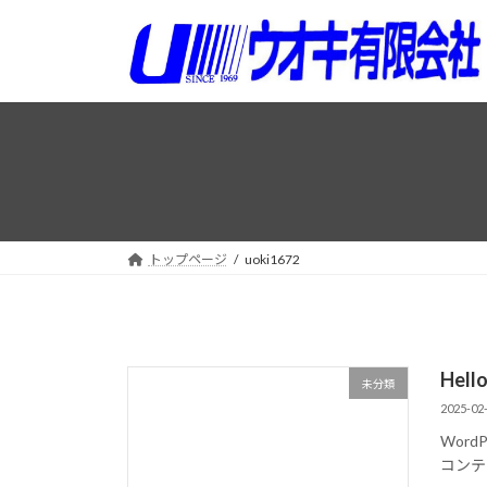
コ
ナ
ン
ビ
テ
ゲ
ン
ー
ツ
シ
へ
ョ
ス
ン
キ
に
ッ
移
プ
動
トップページ
uoki1672
Hello
未分類
2025-02
Wor
コンテ